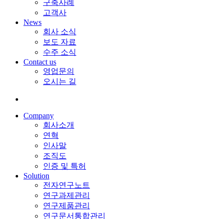
구축사례
고객사
News
회사 소식
보도 자료
수주 소식
Contact us
영업문의
오시는 길
Company
회사소개
연혁
인사말
조직도
인증 및 특허
Solution
전자연구노트
연구과제관리
연구제품관리
연구문서통합관리