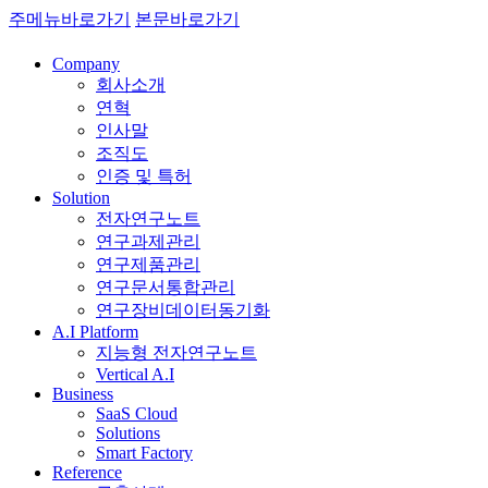
주메뉴바로가기
본문바로가기
Company
회사소개
연혁
인사말
조직도
인증 및 특허
Solution
전자연구노트
연구과제관리
연구제품관리
연구문서통합관리
연구장비데이터동기화
A.I Platform
지능형 전자연구노트
Vertical A.I
Business
SaaS Cloud
Solutions
Smart Factory
Reference