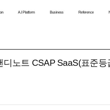
ion
A.I Platform
Business
Reference
디노트 CSAP SaaS(표준등