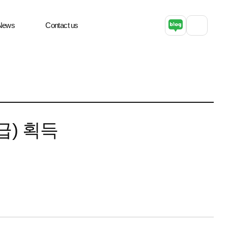
News
Contact us
급) 획득