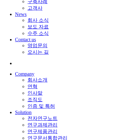
구축사례
고객사
News
회사 소식
보도 자료
수주 소식
Contact us
영업문의
오시는 길
Company
회사소개
연혁
인사말
조직도
인증 및 특허
Solution
전자연구노트
연구과제관리
연구제품관리
연구문서통합관리