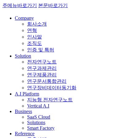
주메뉴바로가기
본문바로가기
Company
회사소개
연혁
인사말
조직도
인증 및 특허
Solution
전자연구노트
연구과제관리
연구제품관리
연구문서통합관리
연구장비데이터동기화
A.I Platform
지능형 전자연구노트
Vertical A.I
Business
SaaS Cloud
Solutions
Smart Factory
Reference