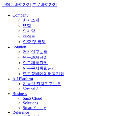
주메뉴바로가기
본문바로가기
Company
회사소개
연혁
인사말
조직도
인증 및 특허
Solution
전자연구노트
연구과제관리
연구제품관리
연구문서통합관리
연구장비데이터동기화
A.I Platform
지능형 전자연구노트
Vertical A.I
Business
SaaS Cloud
Solutions
Smart Factory
Reference