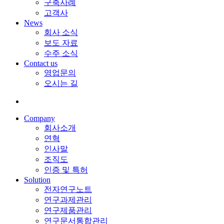
구축사례
고객사
News
회사 소식
보도 자료
수주 소식
Contact us
영업문의
오시는 길
Company
회사소개
연혁
인사말
조직도
인증 및 특허
Solution
전자연구노트
연구과제관리
연구제품관리
연구문서통합관리