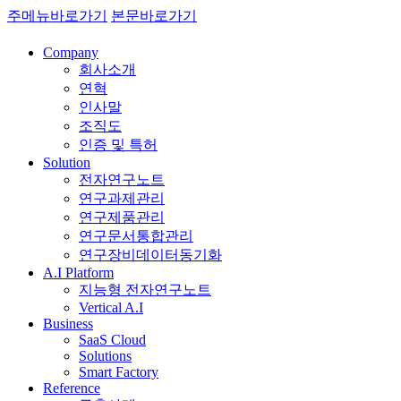
주메뉴바로가기
본문바로가기
Company
회사소개
연혁
인사말
조직도
인증 및 특허
Solution
전자연구노트
연구과제관리
연구제품관리
연구문서통합관리
연구장비데이터동기화
A.I Platform
지능형 전자연구노트
Vertical A.I
Business
SaaS Cloud
Solutions
Smart Factory
Reference