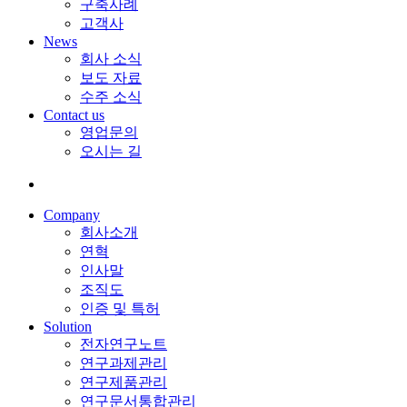
구축사례
고객사
News
회사 소식
보도 자료
수주 소식
Contact us
영업문의
오시는 길
Company
회사소개
연혁
인사말
조직도
인증 및 특허
Solution
전자연구노트
연구과제관리
연구제품관리
연구문서통합관리