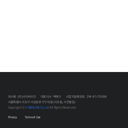
회사명 : (주)사이버라인
대표이사 : 백해기
사업자등록번호 : 314-81-70364
서울특별시 서초구 사임당로 173 10층 (서초동, 서전빌딩)
Copyright ⓒ
CYBERLINE Co.,Ltd
All Rights Reserved.
Privacy
Terms of Use