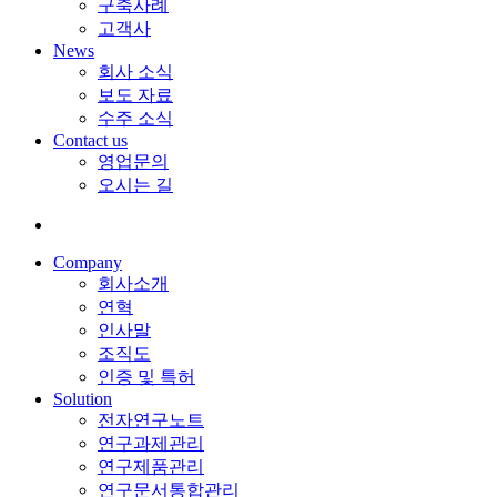
구축사례
고객사
News
회사 소식
보도 자료
수주 소식
Contact us
영업문의
오시는 길
Company
회사소개
연혁
인사말
조직도
인증 및 특허
Solution
전자연구노트
연구과제관리
연구제품관리
연구문서통합관리