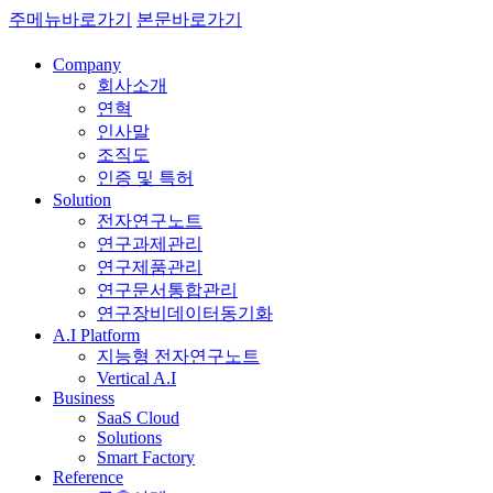
주메뉴바로가기
본문바로가기
Company
회사소개
연혁
인사말
조직도
인증 및 특허
Solution
전자연구노트
연구과제관리
연구제품관리
연구문서통합관리
연구장비데이터동기화
A.I Platform
지능형 전자연구노트
Vertical A.I
Business
SaaS Cloud
Solutions
Smart Factory
Reference