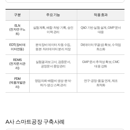
구분
주요 기능
적용 효과
ELN
실험계획, 배합·처방 기록, 승인
QbD 기반 실험 설계, GMP 문서
(전자연구노
이력 관리
대응
트)
EDT(장비데
분석장비 데이터 자동 수집,
DI(데이터 무결성) 확보, 수작업
이터연동)
원본·처리데이터 분리 저장
최소화
RDMS
실험결과보고서, 검증문서,
GMP 문서 추적성 확보, CMC
(전자문서관
공정문서 중앙관리
대응 강화
리)
PDM
영업의뢰-배합비 생성-분석-
연구-공정-품질 연계, 제조
(제품개발관
허가-생산 스펙 관리
최적화
리)
A사 스마트공장 구축사례