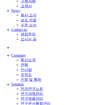
구축사례
고객사
News
회사 소식
보도 자료
수주 소식
Contact us
영업문의
오시는 길
Company
회사소개
연혁
인사말
조직도
인증 및 특허
Solution
전자연구노트
연구과제관리
연구제품관리
연구문서통합관리