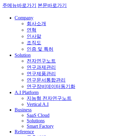
주메뉴바로가기
본문바로가기
Company
회사소개
연혁
인사말
조직도
인증 및 특허
Solution
전자연구노트
연구과제관리
연구제품관리
연구문서통합관리
연구장비데이터동기화
A.I Platform
지능형 전자연구노트
Vertical A.I
Business
SaaS Cloud
Solutions
Smart Factory
Reference