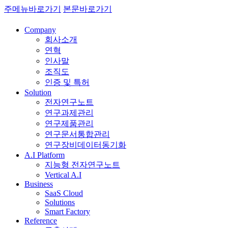
주메뉴바로가기
본문바로가기
Company
회사소개
연혁
인사말
조직도
인증 및 특허
Solution
전자연구노트
연구과제관리
연구제품관리
연구문서통합관리
연구장비데이터동기화
A.I Platform
지능형 전자연구노트
Vertical A.I
Business
SaaS Cloud
Solutions
Smart Factory
Reference