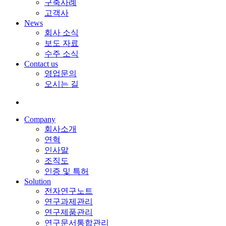
구축사례
고객사
News
회사 소식
보도 자료
수주 소식
Contact us
영업문의
오시는 길
Company
회사소개
연혁
인사말
조직도
인증 및 특허
Solution
전자연구노트
연구과제관리
연구제품관리
연구문서통합관리