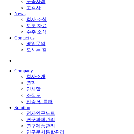
구축사례
고객사
News
회사 소식
보도 자료
수주 소식
Contact us
영업문의
오시는 길
Company
회사소개
연혁
인사말
조직도
인증 및 특허
Solution
전자연구노트
연구과제관리
연구제품관리
연구문서통합관리