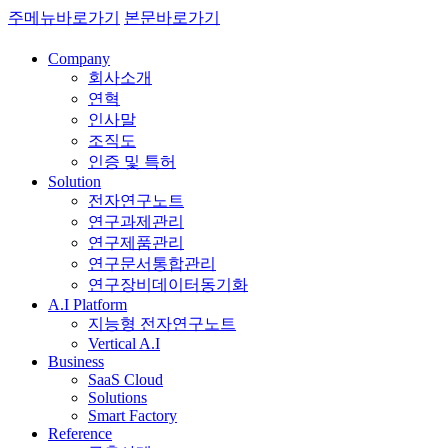
주메뉴바로가기
본문바로가기
Company
회사소개
연혁
인사말
조직도
인증 및 특허
Solution
전자연구노트
연구과제관리
연구제품관리
연구문서통합관리
연구장비데이터동기화
A.I Platform
지능형 전자연구노트
Vertical A.I
Business
SaaS Cloud
Solutions
Smart Factory
Reference