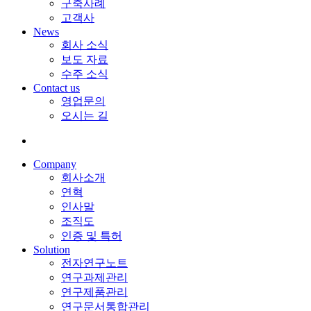
구축사례
고객사
News
회사 소식
보도 자료
수주 소식
Contact us
영업문의
오시는 길
Company
회사소개
연혁
인사말
조직도
인증 및 특허
Solution
전자연구노트
연구과제관리
연구제품관리
연구문서통합관리