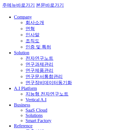
주메뉴바로가기
본문바로가기
Company
회사소개
연혁
인사말
조직도
인증 및 특허
Solution
전자연구노트
연구과제관리
연구제품관리
연구문서통합관리
연구장비데이터동기화
A.I Platform
지능형 전자연구노트
Vertical A.I
Business
SaaS Cloud
Solutions
Smart Factory
Reference