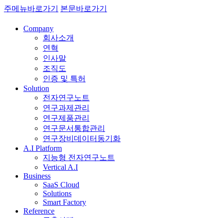
주메뉴바로가기
본문바로가기
Company
회사소개
연혁
인사말
조직도
인증 및 특허
Solution
전자연구노트
연구과제관리
연구제품관리
연구문서통합관리
연구장비데이터동기화
A.I Platform
지능형 전자연구노트
Vertical A.I
Business
SaaS Cloud
Solutions
Smart Factory
Reference