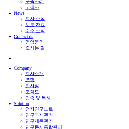
구축사례
고객사
News
회사 소식
보도 자료
수주 소식
Contact us
영업문의
오시는 길
Company
회사소개
연혁
인사말
조직도
인증 및 특허
Solution
전자연구노트
연구과제관리
연구제품관리
연구문서통합관리