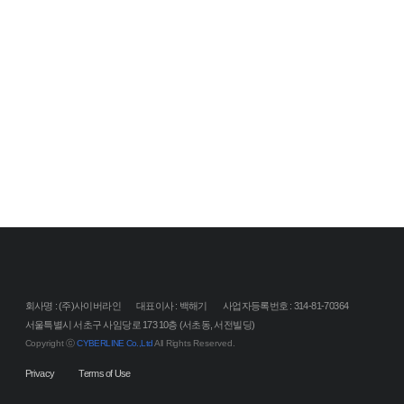
회사명 : (주)사이버라인
대표이사 : 백해기
사업자등록번호 : 314-81-70364
서울특별시 서초구 사임당로 173 10층 (서초동, 서전빌딩)
Copyright ⓒ
CYBERLINE Co.,Ltd
All Rights Reserved.
Privacy
Terms of Use