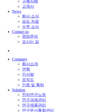
구축사례
고객사
News
회사 소식
보도 자료
수주 소식
Contact us
영업문의
오시는 길
Company
회사소개
연혁
인사말
조직도
인증 및 특허
Solution
전자연구노트
연구과제관리
연구제품관리
연구문서통합관리