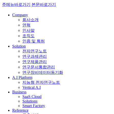
주메뉴바로가기
본문바로가기
Company
회사소개
연혁
인사말
조직도
인증 및 특허
Solution
전자연구노트
연구과제관리
연구제품관리
연구문서통합관리
연구장비데이터동기화
A.I Platform
지능형 전자연구노트
Vertical A.I
Business
SaaS Cloud
Solutions
Smart Factory
Reference