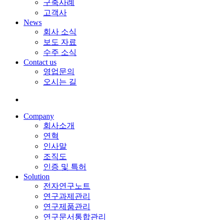
구축사례
고객사
News
회사 소식
보도 자료
수주 소식
Contact us
영업문의
오시는 길
Company
회사소개
연혁
인사말
조직도
인증 및 특허
Solution
전자연구노트
연구과제관리
연구제품관리
연구문서통합관리