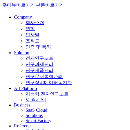
주메뉴바로가기
본문바로가기
Company
회사소개
연혁
인사말
조직도
인증 및 특허
Solution
전자연구노트
연구과제관리
연구제품관리
연구문서통합관리
연구장비데이터동기화
A.I Platform
지능형 전자연구노트
Vertical A.I
Business
SaaS Cloud
Solutions
Smart Factory
Reference