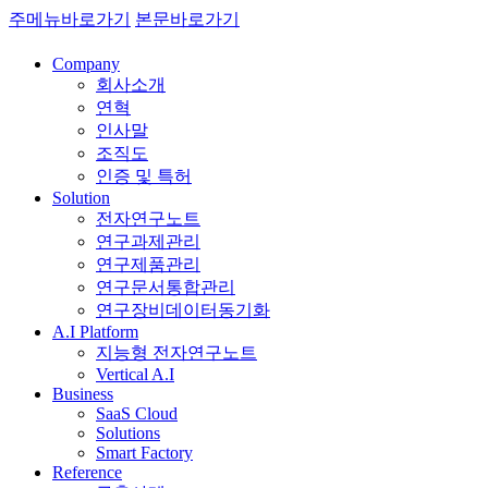
주메뉴바로가기
본문바로가기
Company
회사소개
연혁
인사말
조직도
인증 및 특허
Solution
전자연구노트
연구과제관리
연구제품관리
연구문서통합관리
연구장비데이터동기화
A.I Platform
지능형 전자연구노트
Vertical A.I
Business
SaaS Cloud
Solutions
Smart Factory
Reference