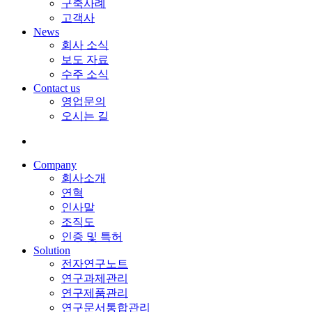
구축사례
고객사
News
회사 소식
보도 자료
수주 소식
Contact us
영업문의
오시는 길
Company
회사소개
연혁
인사말
조직도
인증 및 특허
Solution
전자연구노트
연구과제관리
연구제품관리
연구문서통합관리