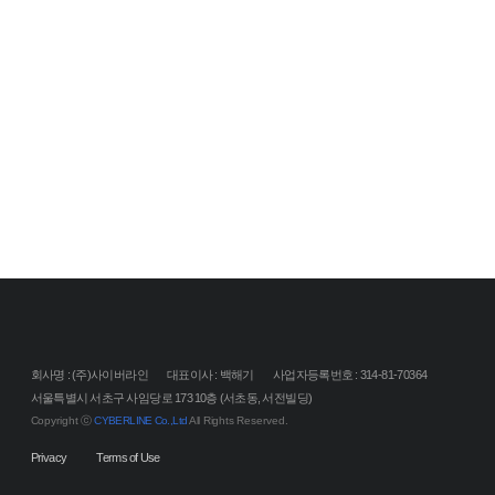
회사명 : (주)사이버라인
대표이사 : 백해기
사업자등록번호 : 314-81-70364
서울특별시 서초구 사임당로 173 10층 (서초동, 서전빌딩)
Copyright ⓒ
CYBERLINE Co.,Ltd
All Rights Reserved.
Privacy
Terms of Use